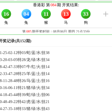
)开奖记录(共152期)
11-25-02-12特03/蛇/蓝/水/挂38
33-20-03-05特28/龙/绿/木/挂34
08-42-47-33特07/牛/红/火/挂14
12-33-47-28特25/羊/蓝/土/挂14
38-11-28-48特26/马/蓝/土/挂16
20-16-06-11特21/猪/绿/火/挂34
24-18-45-44特39/蛇/绿/土/挂06
40-48-49-22特42/虎/蓝/水/挂21
44-27-35-18特33/猪/绿/水/挂43