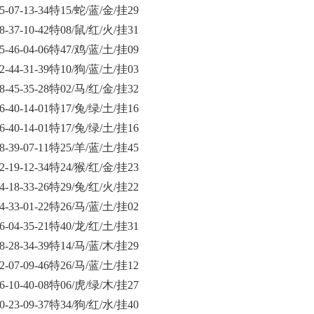
25-07-13-34特15/蛇/蓝/金/挂29
48-37-10-42特08/鼠/红/火/挂31
05-46-04-06特47/鸡/蓝/土/挂09
22-44-31-39特10/狗/蓝/土/挂03
18-45-35-28特02/马/红/金/挂32
16-40-14-01特17/兔/绿/土/挂16
16-40-14-01特17/兔/绿/土/挂16
38-39-07-11特25/羊/蓝/土/挂45
02-19-12-34特24/猴/红/金/挂23
34-18-33-26特29/兔/红/火/挂22
04-33-01-22特26/马/蓝/土/挂02
46-04-35-21特40/龙/红/土/挂31
08-28-34-39特14/马/蓝/木/挂29
22-07-09-46特26/马/蓝/土/挂12
16-10-40-08特06/虎/绿/木/挂27
10-23-09-37特34/狗/红/水/挂40