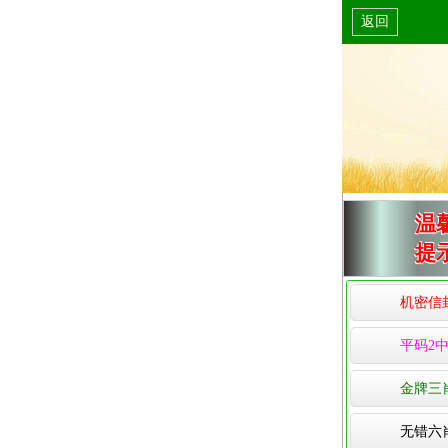
返回
温
提
机密信
平码2中
金牌三
无错六