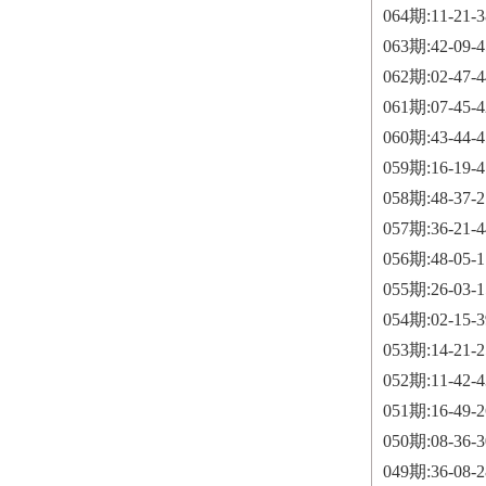
064期:11-21-
063期:42-09-
062期:02-47-
061期:07-45-
060期:43-44-
059期:16-19-
058期:48-37-
057期:36-21-
056期:48-05-
055期:26-03-
054期:02-15-
053期:14-21-
052期:11-42-
051期:16-49-
050期:08-36-
049期:36-08-