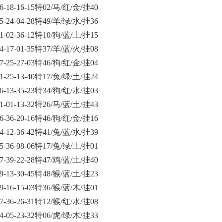
06-18-16-15特02/马/红/金/挂40
15-24-04-28特49/羊/绿/水/挂36
11-02-36-12特10/狗/蓝/土/挂15
04-17-01-35特37/羊/蓝/火/挂08
17-25-27-03特46/狗/红/金/挂04
21-25-13-40特17/兔/绿/土/挂24
36-13-35-23特34/狗/红/水/挂03
41-01-13-32特26/马/蓝/土/挂43
26-36-20-16特46/狗/红/金/挂16
34-12-36-42特41/兔/蓝/水/挂39
05-36-08-06特17/兔/绿/土/挂01
37-39-22-28特47/鸡/蓝/土/挂40
39-13-30-45特48/猴/蓝/土/挂23
39-16-15-03特36/猴/蓝/木/挂01
37-36-26-31特12/猴/红/水/挂08
44-05-23-32特06/虎/绿/木/挂33