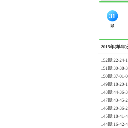
2015年(羊年
152期:22-24-
151期:30-38-
150期:37-01-
149期:18-20-
148期:44-36-
147期:43-45-
146期:20-36-
145期:18-41-
144期:16-42-