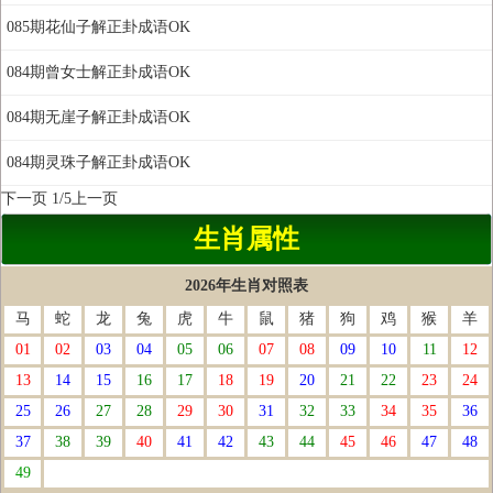
085期花仙子解正卦成语OK
084期曾女士解正卦成语OK
084期无崖子解正卦成语OK
084期灵珠子解正卦成语OK
下一页
1/5
上一页
生肖属性
2026年生肖对照表
马
蛇
龙
兔
虎
牛
鼠
猪
狗
鸡
猴
羊
01
02
03
04
05
06
07
08
09
10
11
12
13
14
15
16
17
18
19
20
21
22
23
24
25
26
27
28
29
30
31
32
33
34
35
36
37
38
39
40
41
42
43
44
45
46
47
48
49