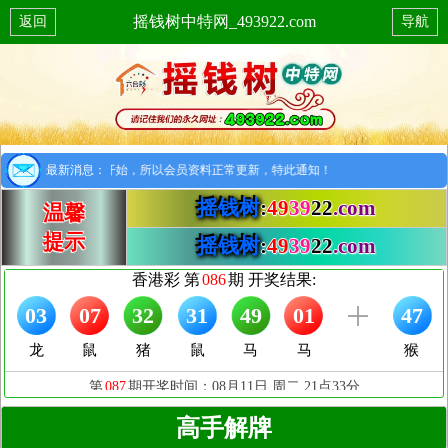
摇钱树中特网_493922.com
返回
导航
提示：8月1日开始，所以会员资料正常更新，特此通知！
最新消息：
摇钱树
:
49
39
22
.com
温馨
提示
摇钱树
:
49
39
22
.com
高手解牌