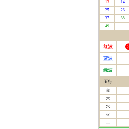
13
14
25
26
37
38
49
红波
0
蓝波
绿波
五行
金
木
水
火
土