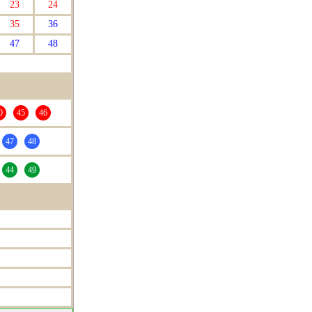
23
24
35
36
47
48
0
45
46
47
48
44
49