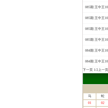
085期:王中王
085期:王中王
085期:王中王
085期:王中王
084期:王中王
084期:王中王
下一页
1/2
上一
马
蛇
01
02