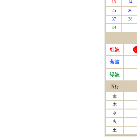
13
14
25
26
37
38
49
红波
0
蓝波
绿波
五行
金
木
水
火
土