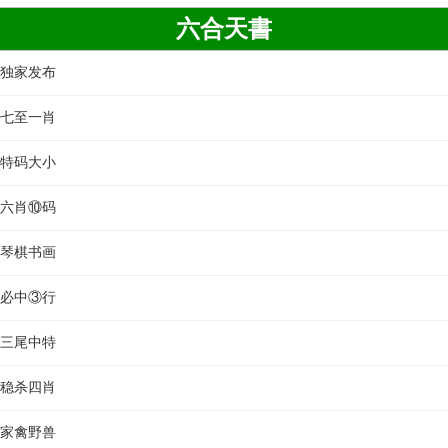
六合天書
書独家发布
書七至一肖
書特码大小
書六肖⑩码
書琴棋书画
書必中③行
書三尾中特
書稳杀四肖
書家禽野兽