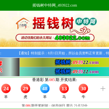
摇钱树中特网_493922.com
：
【通知】特别提示：8月1日开始，所以会员资料正常更新，特此
摇钱树
:
49
39
22
.com
馨
示
摇钱树
:
49
39
22
.com