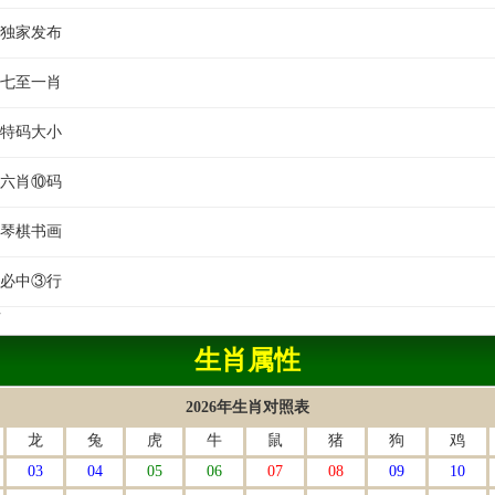
書独家发布
書七至一肖
書特码大小
書六肖⑩码
書琴棋书画
書必中③行
页
生肖属性
2026年生肖对照表
龙
兔
虎
牛
鼠
猪
狗
鸡
03
04
05
06
07
08
09
10