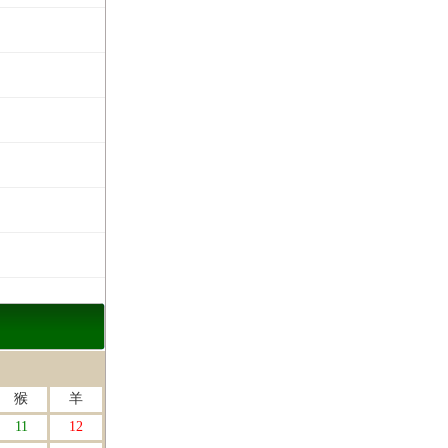
猴
羊
11
12