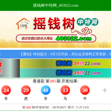
摇钱树中特网_493922.com
：
【通知】特别提示：8月1日开始，所以会员资料正常更新，特
摇钱树
:
49
39
22
.com
馨
示
摇钱树
:
49
39
22
.com