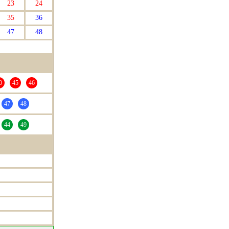
23
24
35
36
47
48
0
45
46
47
48
44
49