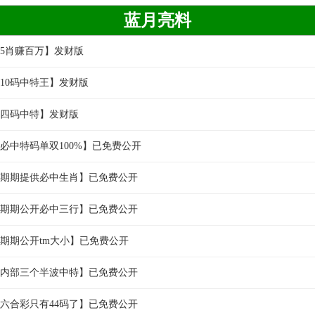
蓝月亮料
亮【5肖赚百万】发财版
【10码中特王】发财版
亮【四码中特】发财版
【必中特码单双100%】已免费公开
亮【期期提供必中生肖】已免费公开
亮【期期公开必中三行】已免费公开
亮【期期公开tm大小】已免费公开
亮【内部三个半波中特】已免费公开
亮【六合彩只有44码了】已免费公开