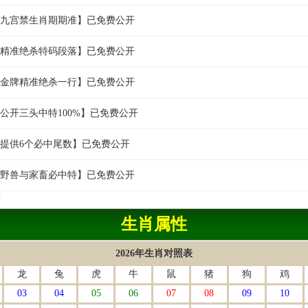
亮【九宫禁生肖期期准】已免费公开
亮【精准绝杀特码段落】已免费公开
亮【金牌精准绝杀一行】已免费公开
【公开三头中特100%】已免费公开
亮【提供6个必中尾数】已免费公开
亮【野兽与家畜必中特】已免费公开
页
生肖属性
2026年生肖对照表
龙
兔
虎
牛
鼠
猪
狗
鸡
03
04
05
06
07
08
09
10