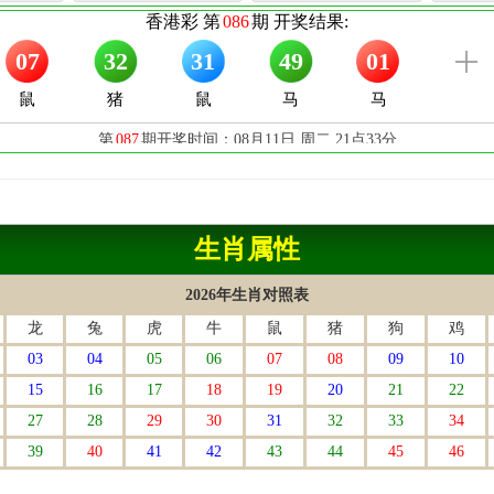
生肖属性
2026年生肖对照表
龙
兔
虎
牛
鼠
猪
狗
鸡
03
04
05
06
07
08
09
10
15
16
17
18
19
20
21
22
27
28
29
30
31
32
33
34
39
40
41
42
43
44
45
46