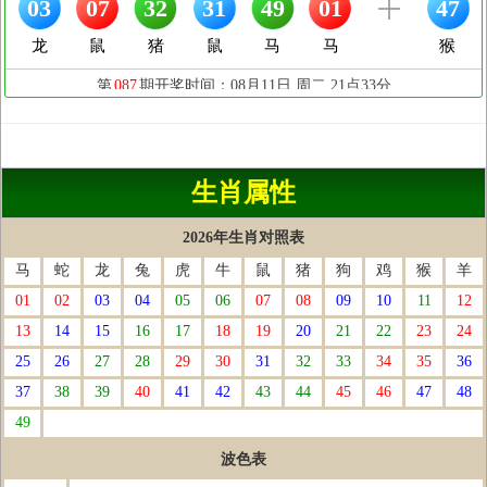
生肖属性
2026年生肖对照表
马
蛇
龙
兔
虎
牛
鼠
猪
狗
鸡
猴
羊
01
02
03
04
05
06
07
08
09
10
11
12
13
14
15
16
17
18
19
20
21
22
23
24
25
26
27
28
29
30
31
32
33
34
35
36
37
38
39
40
41
42
43
44
45
46
47
48
49
波色表