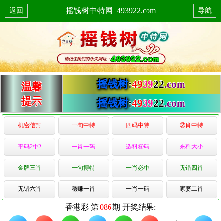
摇钱树中特网_493922.com
返回
导航
摇钱树
:
49
39
22
.com
温馨
提示
摇钱树
:
49
39
22
.com
机密信封
一句中特
四码中特
②肖中特
平码2中2
一肖一码
选料⑥码
来料大小
金牌三肖
一句博特
一肖必中
无错四肖
无错六肖
稳赚一肖
一肖一码
家婆二肖