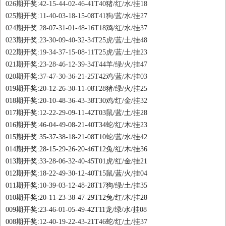
026期开奖:42-15-44-02-46-41T40猪/红/水/挂18
025期开奖:11-40-03-18-15-08T41狗/蓝/水/挂27
024期开奖:28-07-31-01-48-16T18鸡/红/水/挂37
023期开奖:23-30-09-40-32-34T25虎/蓝/土/挂48
022期开奖:19-34-37-15-08-11T25虎/蓝/土/挂23
021期开奖:23-28-46-12-39-34T44羊/绿/火/挂47
020期开奖:37-47-30-36-21-25T42鸡/蓝/木/挂03
019期开奖:20-12-26-30-11-08T28猪/绿/火/挂25
018期开奖:20-10-48-36-43-38T30鸡/红/金/挂32
017期开奖:12-22-29-09-11-42T03鼠/蓝/土/挂28
016期开奖:46-04-49-08-21-40T34蛇/红/木/挂23
015期开奖:35-37-38-18-21-08T10蛇/蓝/水/挂42
014期开奖:28-15-29-26-20-46T12兔/红/木/挂36
013期开奖:33-28-06-32-40-45T01虎/红/金/挂21
012期开奖:18-22-49-30-12-40T15鼠/蓝/火/挂04
011期开奖:10-39-03-12-48-28T17狗/绿/土/挂35
010期开奖:20-11-23-38-47-29T12兔/红/木/挂28
009期开奖:23-46-01-05-49-42T11龙/绿/水/挂08
008期开奖:12-40-19-22-43-21T46蛇/红/土/挂37