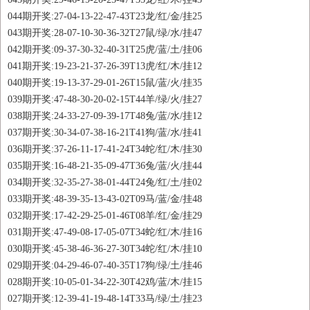
044期开奖:27-04-13-22-47-43T23龙/红/金/挂25
043期开奖:28-07-10-30-36-32T27鼠/绿/水/挂47
042期开奖:09-37-30-32-40-31T25虎/蓝/土/挂06
041期开奖:19-23-21-37-26-39T13虎/红/木/挂12
040期开奖:19-13-37-29-01-26T15鼠/蓝/火/挂35
039期开奖:47-48-30-20-02-15T44羊/绿/火/挂27
038期开奖:24-33-27-09-39-17T48兔/蓝/水/挂12
037期开奖:30-34-07-38-16-21T41狗/蓝/水/挂41
036期开奖:37-26-11-17-41-24T34蛇/红/木/挂30
035期开奖:16-48-21-35-09-47T36兔/蓝/火/挂44
034期开奖:32-35-27-38-01-44T24兔/红/土/挂02
033期开奖:48-39-35-13-43-02T09马/蓝/金/挂48
032期开奖:17-42-29-25-01-46T08羊/红/金/挂29
031期开奖:47-49-08-17-05-07T34蛇/红/木/挂16
030期开奖:45-38-46-36-27-30T34蛇/红/木/挂10
029期开奖:04-29-46-07-40-35T17狗/绿/土/挂46
028期开奖:10-05-01-34-22-30T42鸡/蓝/木/挂15
027期开奖:12-39-41-19-48-14T33马/绿/土/挂23