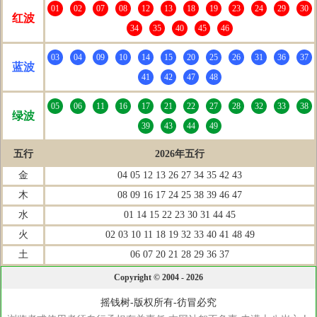
01
02
07
08
12
13
18
19
23
24
29
30
红波
34
35
40
45
46
03
04
09
10
14
15
20
25
26
31
36
37
蓝波
41
42
47
48
05
06
11
16
17
21
22
27
28
32
33
38
绿波
39
43
44
49
五行
2026年五行
金
04 05 12 13 26 27 34 35 42 43
木
08 09 16 17 24 25 38 39 46 47
水
01 14 15 22 23 30 31 44 45
火
02 03 10 11 18 19 32 33 40 41 48 49
土
06 07 20 21 28 29 36 37
Copyright © 2004 - 2026
摇钱树-版权所有-彷冒必究