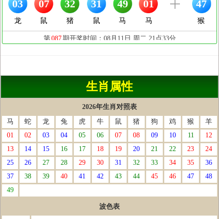
生肖属性
2026年生肖对照表
马
蛇
龙
兔
虎
牛
鼠
猪
狗
鸡
猴
羊
01
02
03
04
05
06
07
08
09
10
11
12
13
14
15
16
17
18
19
20
21
22
23
24
25
26
27
28
29
30
31
32
33
34
35
36
37
38
39
40
41
42
43
44
45
46
47
48
49
波色表