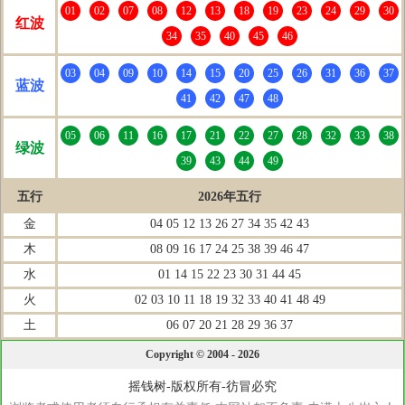
01
02
07
08
12
13
18
19
23
24
29
30
红波
34
35
40
45
46
03
04
09
10
14
15
20
25
26
31
36
37
蓝波
41
42
47
48
05
06
11
16
17
21
22
27
28
32
33
38
绿波
39
43
44
49
五行
2026年五行
金
04 05 12 13 26 27 34 35 42 43
木
08 09 16 17 24 25 38 39 46 47
水
01 14 15 22 23 30 31 44 45
火
02 03 10 11 18 19 32 33 40 41 48 49
土
06 07 20 21 28 29 36 37
Copyright © 2004 - 2026
摇钱树-版权所有-彷冒必究