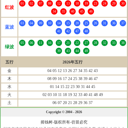
01
02
07
08
12
13
18
19
23
24
29
30
红波
34
35
40
45
46
03
04
09
10
14
15
20
25
26
31
36
37
蓝波
41
42
47
48
05
06
11
16
17
21
22
27
28
32
33
38
绿波
39
43
44
49
五行
2026年五行
金
04 05 12 13 26 27 34 35 42 43
木
08 09 16 17 24 25 38 39 46 47
水
01 14 15 22 23 30 31 44 45
火
02 03 10 11 18 19 32 33 40 41 48 49
土
06 07 20 21 28 29 36 37
Copyright © 2004 - 2026
摇钱树-版权所有-彷冒必究