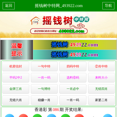
摇钱树中特网_493922.com
返回
导航
摇钱树
:
49
39
22
.com
温馨
提示
摇钱树
:
49
39
22
.com
机密信封
一句中特
四码中特
②肖中特
平码2中2
一肖一码
选料⑥码
来料大小
金牌三肖
一句博特
一肖必中
无错四肖
无错六肖
稳赚一肖
一肖一码
家婆二肖